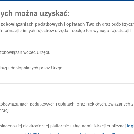
znych można uzyskać:
az zobowiązaniach podatkowych i opłatach Twoich
oraz osób fizyczn
informacji z innych rejestrów urzędu - dostęp ten wymaga rejestracji i
ści zobowiązań wobec Urzędu.
sług
udostępnianych przez Urząd.
zobowiązaniach podatkowych i opłatach, oraz niektórych, związanych
racji.
nopolskiej elektronicznej platformie usług administracji publicznej
log