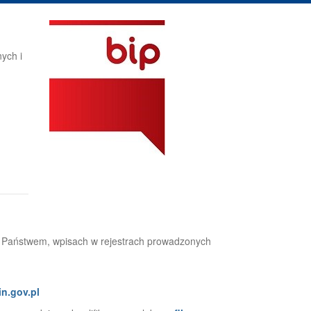
ych i
 z Państwem, wpisach w rejestrach prowadzonych
in.gov.pl